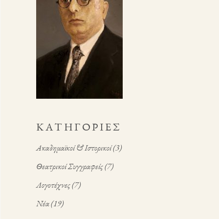
KΑΤΗΓΟΡΊΕΣ
Ακαδημαϊκοί & Ιστορικοί
(3)
Θεατρικοί Συγγραφείς
(7)
Λογοτέχνες
(7)
Νέα
(19)