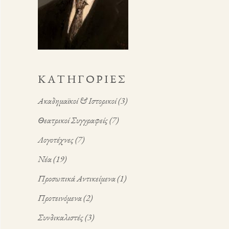
KΑΤΗΓΟΡΊΕΣ
Ακαδημαϊκοί & Ιστορικοί
(3)
Θεατρικοί Συγγραφείς
(7)
Λογοτέχνες
(7)
Νέα
(19)
Προσωπικά Αντικείμενα
(1)
Προτεινόμενα
(2)
Συνδικαλιστές
(3)