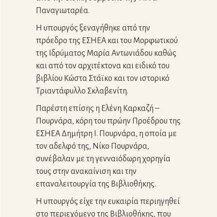
Παναγιωταρέα.
Η υπουργός ξεναγήθηκε από την
πρόεδρο της ΕΣΗΕΑ και του Μορφωτικού
της Ιδρύματος Μαρία Αντωνιάδου καθώς
και από τον αρχιτέκτονα και ειδικό του
βιβλίου Κώστα Στάϊκο και τον ιστορικό
Τριαντάφυλλο Σκλαβενίτη.
Παρέστη επίσης η Ελένη Καρκαζή –
Πουρνάρα, κόρη του πρώην Προέδρου της
ΕΣΗΕΑ Δημήτρη Ι. Πουρνάρα, η οποία με
τον αδελφό της, Νίκο Πουρνάρα,
συνέβαλαν με τη γενναιόδωρη χορηγία
τους στην ανακαίνιση και την
επαναλειτουργία της Βιβλιοθήκης.
Η υπουργός είχε την ευκαιρία περιηγηθεί
στο περιεχόμενο της Βιβλιοθήκης, που