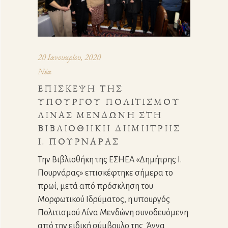
20 Ιανουαρίου, 2020
Νέα
ΕΠΊΣΚΕΨΗ ΤΗΣ
ΥΠΟΥΡΓΟΎ ΠΟΛΙΤΙΣΜΟΎ
ΛΊΝΑΣ ΜΕΝΔΏΝΗ ΣΤΗ
ΒΙΒΛΙΟΘΉΚΗ ΔΗΜΉΤΡΗΣ
Ι. ΠΟΥΡΝΆΡΑΣ
Την Βιβλιοθήκη της ΕΣΗΕΑ «Δημήτρης Ι.
Πουρνάρας» επισκέφτηκε σήμερα το
πρωί, μετά από πρόσκληση του
Μορφωτικού Ιδρύματος, η υπουργός
Πολιτισμού Λίνα Μενδώνη συνοδευόμενη
από την ειδική σύμβουλο της Άννα