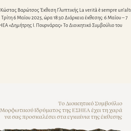
τας Βαρώτσος Έκθεση Γλυπτικής La verità è sempre un’alt
Τρίτη 6 Μαΐου 2025, ώρα 18:30 Διάρκεια έκθεσης: 6 Μαΐου – 7
ΕΑ «Δημήτρης Ι. Πουρνάρας» To Διοικητικό Συμβούλιο του