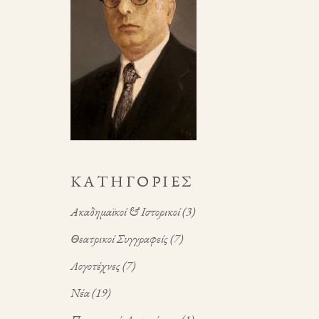
KΑΤΗΓΟΡΊΕΣ
Ακαδημαϊκοί & Ιστορικοί
(3)
Θεατρικοί Συγγραφείς
(7)
Λογοτέχνες
(7)
Νέα
(19)