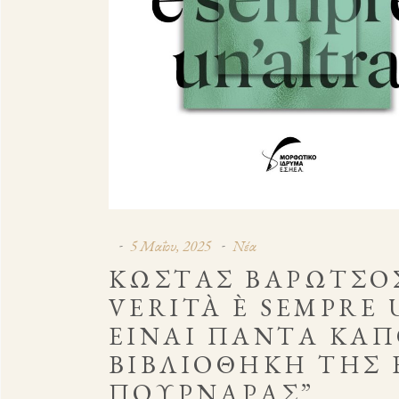
5 Μαΐου, 2025
Νέα
ΚΏΣΤΑΣ ΒΑΡΏΤΣΟΣ
VERITÀ È SEMPRE 
ΕΊΝΑΙ ΠΆΝΤΑ ΚΆΠ
ΒΙΒΛΙΟΘΉΚΗ ΤΗΣ 
ΠΟΥΡΝΆΡΑΣ”