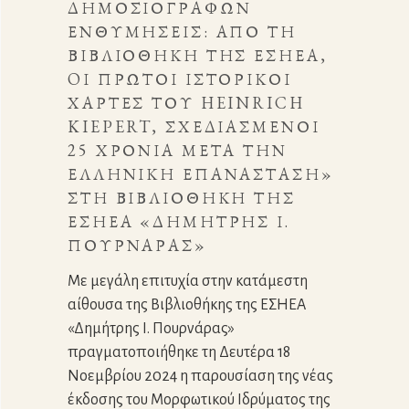
ΔΗΜΟΣΙΟΓΡΆΦΩΝ
ΕΝΘΥΜΉΣΕΙΣ: ΑΠΌ ΤΗ
ΒΙΒΛΙΟΘΉΚΗ ΤΗΣ ΕΣΗΕΑ,
OΙ ΠΡΏΤΟΙ ΙΣΤΟΡΙΚΟΊ
ΧΆΡΤΕΣ ΤΟΥ HEINRICH
KIEPERT, ΣΧΕΔΙΑΣΜΈΝΟΙ
25 ΧΡΌΝΙΑ ΜΕΤΆ ΤΗΝ
ΕΛΛΗΝΙΚΉ ΕΠΑΝΆΣΤΑΣΗ»
ΣΤΗ ΒΙΒΛΙΟΘΉΚΗ ΤΗΣ
ΕΣΗΕΑ «ΔΗΜΉΤΡΗΣ Ι.
ΠΟΥΡΝΆΡΑΣ»
Με μεγάλη επιτυχία στην κατάμεστη
αίθουσα της Βιβλιοθήκης της ΕΣΗΕΑ
«Δημήτρης Ι. Πουρνάρας»
πραγματοποιήθηκε τη Δευτέρα 18
Νοεμβρίου 2024 η παρουσίαση της νέας
έκδοσης του Μορφωτικού Ιδρύματος της